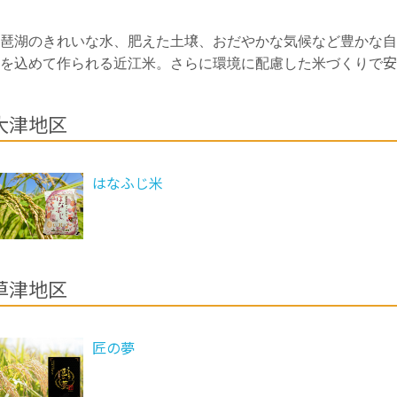
琶湖のきれいな水、肥えた土壌、おだやかな気候など豊かな自
安
を込めて作られる近江米。さらに環境に配慮した米づくりで
大津地区
はなふじ米
草津地区
匠の夢