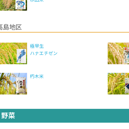
高島地区
極早生
ハナエチゼン
朽木米
野菜