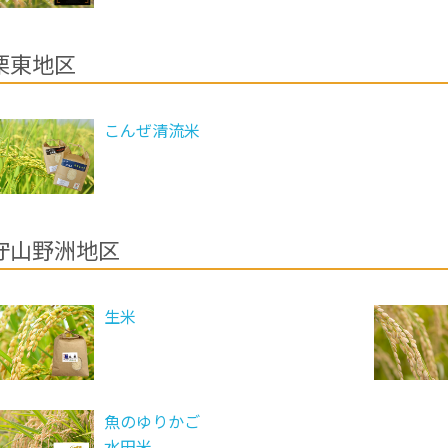
栗東地区
こんぜ清流米
守山野洲地区
生米
魚のゆりかご
水田米