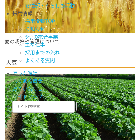
女性部・くらしの活動
採用情報
採用情報TOP
お知らせ
5つの総合事業
麦の栽培や管理について
主な仕事
採用までの流れ
よくある質問
大豆
困った時は
よくある質問
お問い合わせ
サイトマップ