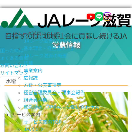
JAレーク滋賀について
JAレーク滋賀についてTOP
営農情報
基本理念・経営基本方針
困った時は
JAレーク滋賀の概要
よくある質問
組織
お問い合わせ
事業案内
サイトマップ
広報誌
水稲
方針・公表事項等
経営管理委員会・理事会報告
組合員募集
緊急時のご連絡先・お問い合わせ先
サービス案内
サービス案内TOP
JAバンク