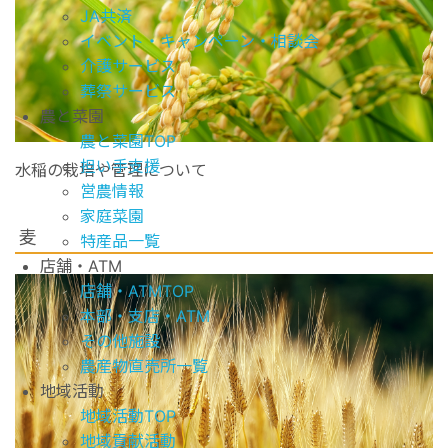
JA共済
イベント・キャンペーン・相談会
介護サービス
葬祭サービス
農と菜園
農と菜園TOP
担い手支援
水稲の栽培や管理について
営農情報
家庭菜園
麦
特産品一覧
店舗・ATM
店舗・ATMTOP
本部・支店・ATM
その他施設
農産物直売所一覧
地域活動
地域活動TOP
地域貢献活動