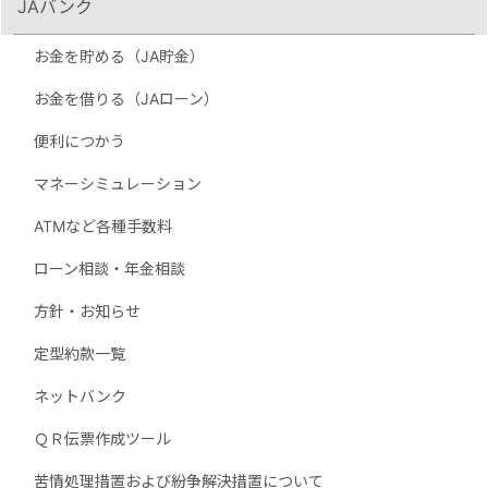
JAバンク
お金を貯める（JA貯金）
お金を借りる（JAローン）
便利につかう
マネーシミュレーション
ATMなど各種手数料
ローン相談・年金相談
方針・お知らせ
定型約款一覧
ネットバンク
ＱＲ伝票作成ツール
苦情処理措置および紛争解決措置について