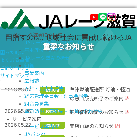
JAレーク滋賀について
JAレーク滋賀についてTOP
重要なお知らせ
基本理念・経営基本方針
困った時は
JAレーク滋賀の概要
よくある質問
組織
お問い合わせ
事業案内
サイトマップ
広報誌
方針・公表事項等
2026.08.07
草津燃油配送所 灯油・軽油
経営管理委員会・理事会報告
の窓口販売終了のご案内
組合員募集
2026.05.26
緊急時のご連絡先・お問い合わせ先
肥料価格改定のお知らせ
サービス案内
2026.05.22
支店再編のお知らせ
サービス案内TOP
JAバンク