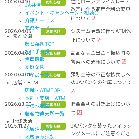
2026.04.10
住宅ローンプライムレート
JA共済
改定に伴う適用金利の変更
イベント・キャンペーン・相談会
について
介護サービス
葬祭サービス
2026.04.06
システム更改に伴うATM休
農と菜園
止について
農と菜園TOP
担い手支援
2026.04.03
高額な現金出金・振込時の
営農情報
警察への通報について
家庭菜園
2026.04.01
預貯金等の不正な払戻しへ
特産品一覧
のJAバンクの対応について
店舗・ATM
店舗・ATMTOP
本部・支店・ATM
2026.03.30
貯⾦⾦利の引き上げについ
その他施設
て
農産物直売所一覧
地域活動
2025.11.27
JAバンクを装ったフィッシ
地域活動TOP
ングメールにご注意くださ
地域貢献活動